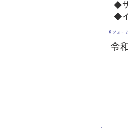
◆
◆
​リフォー
令