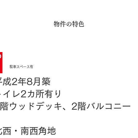
​物件の特色
駐車スペース有​
平成2年8月築
トイレ2カ所有り
1階ウッドデッキ、2階バルコニー
有
北西・南西角地