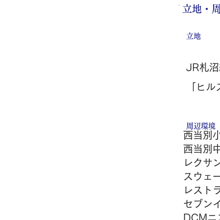
立地・
立地
JR札
「ヒル
​周辺環境
西当別小
西当別中
レクサ
スウェー
レスト
セブンイ
DCMニ